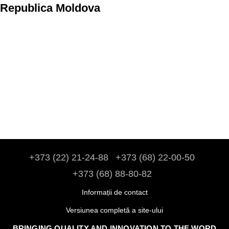
Republica Moldova
+373 (22) 21-24-88
+373 (68) 22-00-50
+373 (68) 88-80-82
Informații de contact
Versiunea completă a site-ului
BRINGING QUALITY AND INNOVATION TO THE WORD