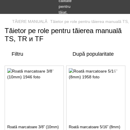
TĂIERE MANUALĂ
Tăietor pe role pentru tăierea manuală TS
Tăietor pe role pentru tăierea manuală
TS, TR и TF
Filtru
După popularitate
Roată marcatoare 3/8” (10mm)
Roată marcatoare 5/16” (8mm)