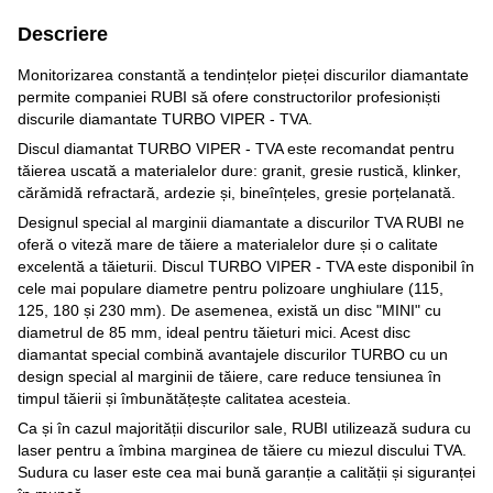
Descriere
Monitorizarea constantă a tendințelor pieței discurilor diamantate
permite companiei RUBI să ofere constructorilor profesioniști
discurile diamantate TURBO VIPER - TVA.
Discul diamantat TURBO VIPER - TVA este recomandat pentru
tăierea uscată a materialelor dure: granit, gresie rustică, klinker,
cărămidă refractară, ardezie și, bineînțeles, gresie porțelanată.
Designul special al marginii diamantate a discurilor TVA RUBI ne
oferă o viteză mare de tăiere a materialelor dure și o calitate
excelentă a tăieturii. Discul TURBO VIPER - TVA este disponibil în
cele mai populare diametre pentru polizoare unghiulare (115,
125, 180 și 230 mm). De asemenea, există un disc "MINI" cu
diametrul de 85 mm, ideal pentru tăieturi mici. Acest disc
diamantat special combină avantajele discurilor TURBO cu un
design special al marginii de tăiere, care reduce tensiunea în
timpul tăierii și îmbunătățește calitatea acesteia.
Ca și în cazul majorității discurilor sale, RUBI utilizează sudura cu
laser pentru a îmbina marginea de tăiere cu miezul discului TVA.
Sudura cu laser este cea mai bună garanție a calității și siguranței