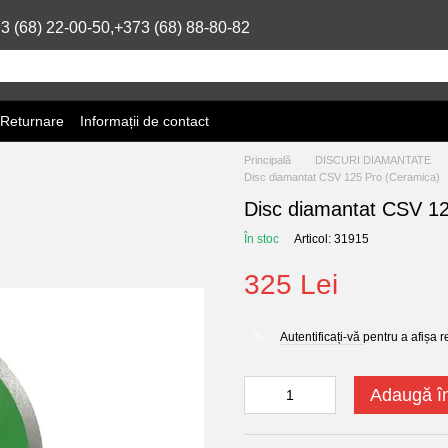
3 (68) 22-00-50,
+373 (68) 88-80-82
 Returnare
Informații de contact
Principală
DISCURI DIAMANTATE
Disc diamantat CSV 125 Pro (Ceramica)
Disc diamantat CSV 12
În stoc
Articol: 31915
325 Lei
Autentificați-vă
pentru a afișa 
%
Adaugă î