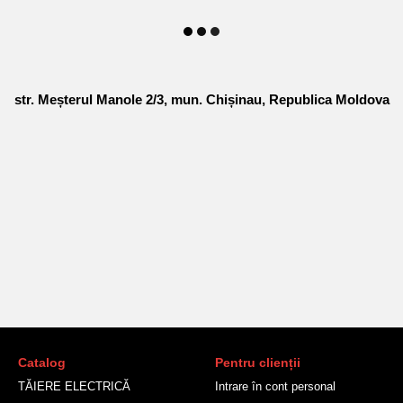
str. Meșterul Manole 2/3, mun. Chișinau, Republica Moldova
Catalog
Pentru clienții
TĂIERE ELECTRICĂ
Intrare în cont personal