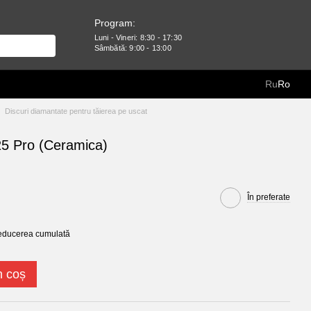
Program:
Luni - Vineri: 8:30 - 17:30
Sâmbătă: 9:00 - 13:00
Ru
Ro
Discuri diamantate pentru tăierea pe uscat
5 Pro (Ceramica)
În preferate
reducerea cumulată
n coș