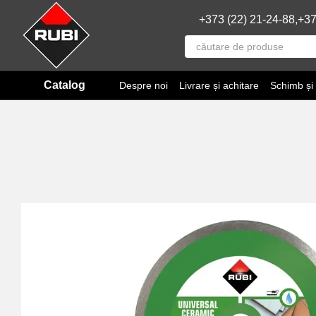
Mergi la conținutul principal
+373 (22) 21-24-88,
+37
Catalog
Despre noi
Livrare și achitare
Schimb și