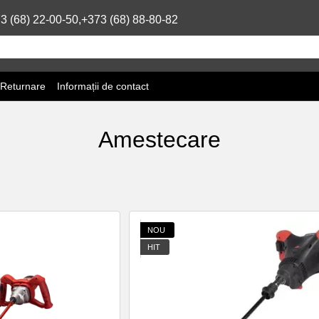
3 (68) 22-00-50,
+373 (68) 88-80-82
 Returnare
Informații de contact
Amestecare
NOU
HIT