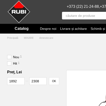
Mergi la conținutul principal
+373 (22) 21-24-88,
+37
Catalog
Despre noi
Livrare și achitare
Schimb și
Principală
MIXARE
Amestecare
1
Nou
1
Hit
Preț, Lei
De la Preț, Lei
Până la Preț, Lei
OK