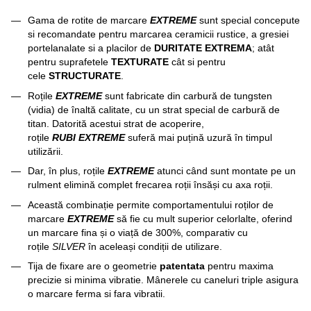
Gama de rotite de marcare
EXTREME
sunt special concepute
si recomandate pentru marcarea ceramicii rustice, a gresiei
portelanalate si a placilor de
DURITATE
EXTREMA
; atât
pentru suprafetele
TEXTURATE
cât si pentru
cele
STRUCTURATE
.
Roțile
EXTREME
sunt fabricate din carbură de tungsten
(vidia) de înaltă calitate, cu un strat special de carbură de
titan. Datorită acestui strat de acoperire,
roțile
RUBI
EXTREME
suferă mai puțină uzură în timpul
utilizării.
Dar, în plus, roțile
EXTREME
atunci când sunt montate pe un
rulment elimină complet frecarea roții însăși cu axa roții.
Această combinație permite comportamentului roților de
marcare
EXTREME
să fie cu mult superior celorlalte, oferind
un marcare fina și o viață de 300%, comparativ cu
roțile
SILVER
în aceleași condiții de utilizare.
Tija de fixare are o geometrie
patentata
pentru maxima
precizie si minima vibratie. Mânerele cu caneluri triple asigura
o marcare ferma si fara vibratii.