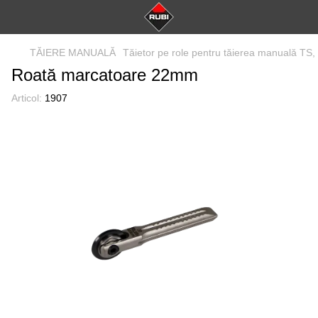
TĂIERE MANUALĂ
Tăietor pe role pentru tăierea manuală TS
Roată marcatoare 22mm
Articol:
1907