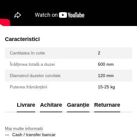
Caracteristici
Cantitatea în cutie
2
Înălțimea totală a duzei
600 mm
Diametrul duzelor corolale
120 mm
Puterea frămânțării
15-25 kg
Livrare
Achitare
Garanție
Returnare
Mai multe informatii
Cash / transfer bancar