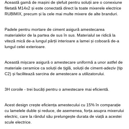
Această gamă de mașini de șlefuit pentru soluții are o conexiune
filetată M14x2 și este conectată direct la toate mixerele electrice
RUBIMIX, precum și la cele mai multe mixere de alte branduri.
Padele pentru mortare de ciment asigură amestecarea
materialelor de la partea de sus în sus. Materialul se ridică la
viteză mică de-a lungul părții interioare a lamei și coboară de-a
lungul celei exterioare.
Această mișcare asigură o amestecare uniformă a unor astfel de
materiale ceramice ca soluții de țiglă, soluții de ciment-adeziv (tip
C2) și facilitează sarcina de amestecare a utilizatorului.
3H coroile - trei bucăți pentru o amestecare mai eficientă.
Acest design crește eficiența amestecului cu 15% în comparație
cu lamelele duble și reduce, de asemenea, forța asupra mixerului
electric, care la rândul său prelungește durata de viață a acestei
scule electrice.