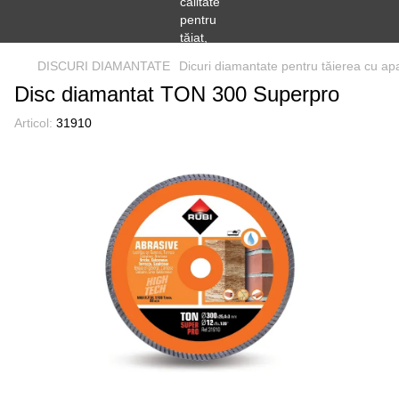
DISCURI DIAMANTATE
Dicuri diamantate pentru tăierea cu ap
Disc diamantat TON 300 Superpro
Articol:
31910