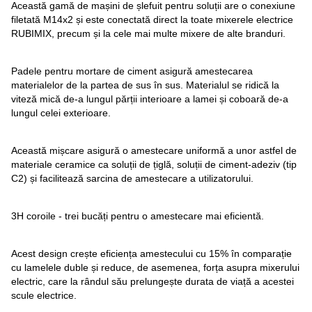
Această gamă de mașini de șlefuit pentru soluții are o conexiune
filetată M14x2 și este conectată direct la toate mixerele electrice
RUBIMIX, precum și la cele mai multe mixere de alte branduri.
Padele pentru mortare de ciment asigură amestecarea
materialelor de la partea de sus în sus. Materialul se ridică la
viteză mică de-a lungul părții interioare a lamei și coboară de-a
lungul celei exterioare.
Această mișcare asigură o amestecare uniformă a unor astfel de
materiale ceramice ca soluții de țiglă, soluții de ciment-adeziv (tip
C2) și facilitează sarcina de amestecare a utilizatorului.
3H coroile - trei bucăți pentru o amestecare mai eficientă.
Acest design crește eficiența amestecului cu 15% în comparație
cu lamelele duble și reduce, de asemenea, forța asupra mixerului
electric, care la rândul său prelungește durata de viață a acestei
scule electrice.