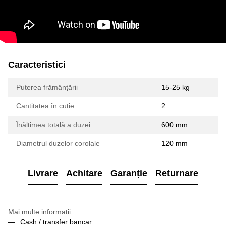
Caracteristici
Puterea frămânțării
15-25 kg
Cantitatea în cutie
2
Înălțimea totală a duzei
600 mm
Diametrul duzelor corolale
120 mm
Livrare
Achitare
Garanție
Returnare
Mai multe informatii
Cash / transfer bancar