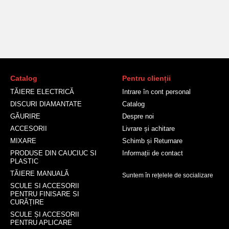
Catalog
Pentru clienții
TĂIERE ELECTRICĂ
Intrare în cont personal
DISCURI DIAMANTATE
Catalog
GĂURIRE
Despre noi
ACCESORII
Livrare și achitare
MIXARE
Schimb și Returnare
PRODUSE DIN CAUCIUC SI
Informații de contact
PLASTIC
TĂIERE MANUALĂ
Suntem în rețelele de socializare
SCULE SI ACCESORII
PENTRU FINISARE SI
CURĂȚIRE
SCULE ȘI ACCESORII
PENTRU APLICARE