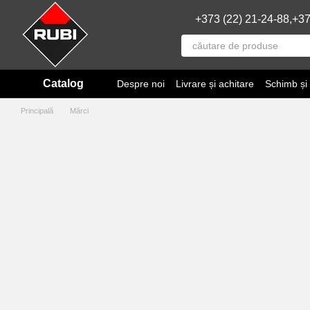
Mergi la conținutul principal
+373 (22) 21-24-88,
+37
Catalog
Despre noi
Livrare și achitare
Schimb și
Principală
Mărci