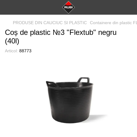
PRODUSE DIN CAUCIUC SI PLASTIC
Containere din plastic
Coș de plastic №3 "Flextub" negru
(40l)
Articol:
88773