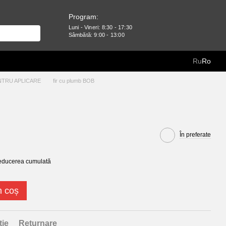
Program:
Luni - Vineri: 8:30 - 17:30
Sâmbătă: 9:00 - 13:00
Ru
Ro
NTRU APLICARE
fir cu plumb BOB
În preferate
reducerea cumulată
n coș
ție
Returnare