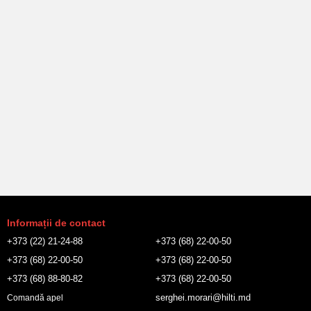
Informații de contact
+373 (22) 21-24-88
+373 (68) 22-00-50
+373 (68) 22-00-50
+373 (68) 22-00-50
+373 (68) 88-80-82
+373 (68) 22-00-50
serghei.morari@hilti.md
Comandă apel