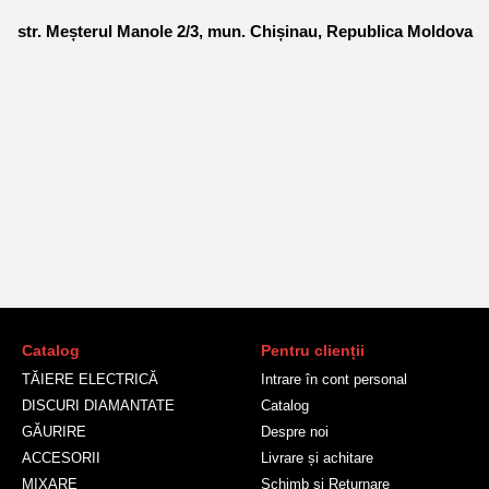
str. Meșterul Manole 2/3, mun. Chișinau, Republica Moldova
Catalog
Pentru clienții
TĂIERE ELECTRICĂ
Intrare în cont personal
DISCURI DIAMANTATE
Catalog
GĂURIRE
Despre noi
ACCESORII
Livrare și achitare
MIXARE
Schimb și Returnare