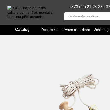
Mergi la conținutul principal
+373 (22) 21-24-88,
+37
Catalog
Despre noi
Livrare și achitare
Schimb și