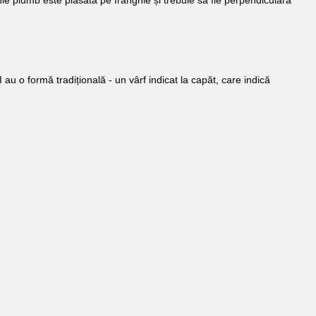
inie plumb este plasată pe frânghie și trebuie să fie perpendiculară
au o formă tradițională - un vârf indicat la capăt, care indică