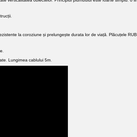
e verticalitatea obiectelor. Principiul plumbului este foarte simplu: o l
rucții.
ezistente la coroziune și prelungește durata lor de viață. Plăcuțele RUBI 
e.
tate. Lungimea cablului 5m.