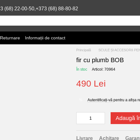
3 (68) 22-00-50,
+373 (68) 88-80-82
 Returnare
Informații de contact
Principală
SCULE ȘI ACCESORII PE
fir cu plumb BOB
În stoc
Articol: 70964
490 Lei
Autentificați-vă
pentru a afișa 
%
Adaugă î
Livrare
Achitare
Garan