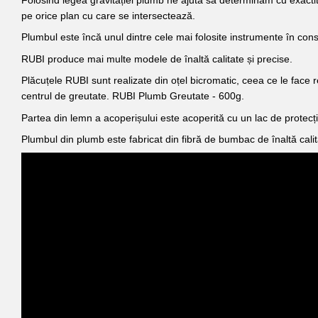
Folosind legea gravitației plumb ne ajută să determinăm cu exactitat
pe orice plan cu care se intersectează.
Plumbul este încă unul dintre cele mai folosite instrumente în const
RUBI produce mai multe modele de înaltă calitate și precise.
Plăcuțele RUBI sunt realizate din oțel bicromatic, ceea ce le face r
centrul de greutate. RUBI Plumb Greutate - 600g.
Partea din lemn a acoperișului este acoperită cu un lac de protecți
Plumbul din plumb este fabricat din fibră de bumbac de înaltă cali