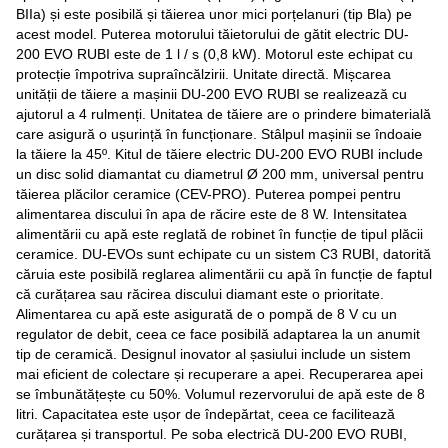
BIIa) și este posibilă și tăierea unor mici porțelanuri (tip Bla) pe
acest model. Puterea motorului tăietorului de gătit electric DU-
200 EVO RUBI este de 1 l / s (0,8 kW). Motorul este echipat cu
protecție împotriva supraîncălzirii. Unitate directă. Mișcarea
unității de tăiere a mașinii DU-200 EVO RUBI se realizează cu
ajutorul a 4 rulmenți. Unitatea de tăiere are o prindere bimaterială
care asigură o ușurință în funcționare. Stâlpul mașinii se îndoaie
la tăiere la 45º. Kitul de tăiere electric DU-200 EVO RUBI include
un disc solid diamantat cu diametrul Ø 200 mm, universal pentru
tăierea plăcilor ceramice (CEV-PRO). Puterea pompei pentru
alimentarea discului în apa de răcire este de 8 W. Intensitatea
alimentării cu apă este reglată de robinet în funcție de tipul plăcii
ceramice. DU-EVOs sunt echipate cu un sistem C3 RUBI, datorită
căruia este posibilă reglarea alimentării cu apă în funcție de faptul
că curățarea sau răcirea discului diamant este o prioritate.
Alimentarea cu apă este asigurată de o pompă de 8 V cu un
regulator de debit, ceea ce face posibilă adaptarea la un anumit
tip de ceramică. Designul inovator al șasiului include un sistem
mai eficient de colectare și recuperare a apei. Recuperarea apei
se îmbunătățește cu 50%. Volumul rezervorului de apă este de 8
litri. Capacitatea este ușor de îndepărtat, ceea ce facilitează
curățarea și transportul. Pe soba electrică DU-200 EVO RUBI,