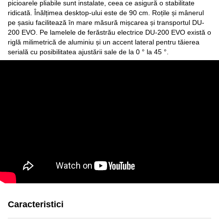
picioarele pliabile sunt instalate, ceea ce asigură o stabilitate
ridicată. Înălțimea desktop-ului este de 90 cm. Roțile și mânerul
pe șasiu facilitează în mare măsură mișcarea și transportul DU-
200 EVO. Pe lamelele de ferăstrău electrice DU-200 EVO există o
riglă milimetrică de aluminiu și un accent lateral pentru tăierea
serială cu posibilitatea ajustării sale de la 0 ° la 45 °.
Caracteristici