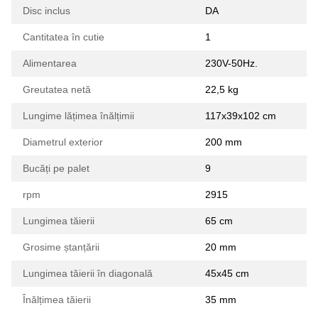
Disc inclus
DA
Cantitatea în cutie
1
Alimentarea
230V-50Hz.
Greutatea netă
22,5 kg
Lungime lățimea înălțimii
117x39x102 cm
Diametrul exterior
200 mm
Bucăți pe palet
9
rpm
2915
Lungimea tăierii
65 cm
Grosime ștanțării
20 mm
Lungimea tăierii în diagonală
45x45 cm
Înălțimea tăierii
35 mm