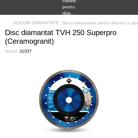
DISCURI DIAMANTATE
Dicuri diamantate pentru tăierea cu ap
Disc diamantat TVH 250 Superpro
(Ceramogranit)
Articol:
31937