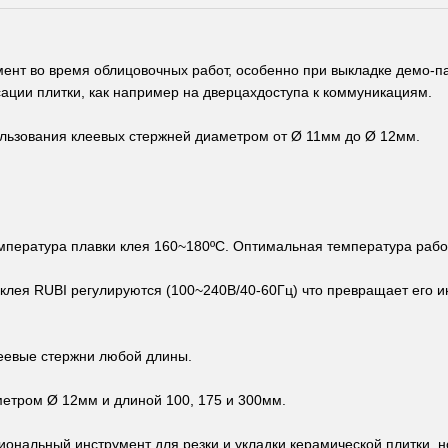
ент во время облицовочных работ, особенно при выкладке демо-па
ации плитки, как например на дверцахдоступа к коммуникациям.
ользования клеевых стержней диаметром от Ø 11мм до Ø 12мм.
мпература плавки клея 160~180ºС. Оптимальная температура работ
 клея RUBI регулируются (100~240В/40-60Гц) что превращает его и
леевые стержни любой длины.
етром Ø 12мм и длиной 100, 175 и 300мм.
иональный инструмент для резки и укладки керамической плитки, 