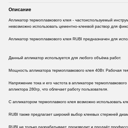
Описание
Апликатор термоплавкового клея - частоиспользуемый инструм
невозможно использовать цементно-клеевой раствор для фикс
Апликатор термоплавкового клея RUBI предназначен для исп
Данный апликатор используется для любого объёма работ.
Мощность апликатора термоплавкового клея 40Вт. Рабочая те
Напряжение тока и его частота в апликаторе термоплавкового
апликтора 280гр, что облечает работу пользователя.
С апликатором термоплавкого клея возможно использовать к
RUBI также предлагает широкий выбор клеевых стержней диам
RUBI не только разрабатывает, производит и продаёт професс