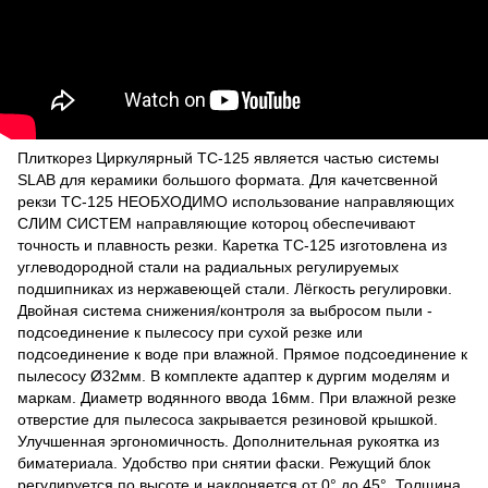
Плиткорез Циркулярный TC-125 является частью системы
SLAB для керамики большого формата. Для качетсвенной
рекзи ТС-125 НЕОБХОДИМО использование направляющих
СЛИМ СИСТЕМ направляющие котороц обеспечивают
точность и плавность резки. Каретка ТС-125 изготовлена из
углеводородной стали на радиальных регулируемых
подшипниках из нержавеющей стали. Лёгкость регулировки.
Двойная система снижения/контроля за выбросом пыли -
подсоединение к пылесосу при сухой резке или
подсоединение к воде при влажной. Прямое подсоединение к
пылесосу Ø32мм. В комплекте адаптер к дургим моделям и
маркам. Диаметр водянного ввода 16мм. При влажной резке
отверстие для пылесоса закрывается резиновой крышкой.
Улучшенная эргономичность. Дополнительная рукоятка из
биматериала. Удобство при снятии фаски. Режущий блок
регулируется по высоте и наклоняется от 0° до 45°. Толщина