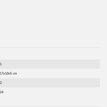
1
17x10x5 cm
2
24