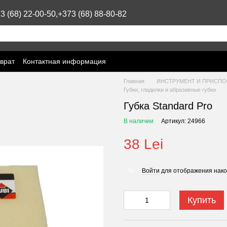
3 (68) 22-00-50,
+373 (68) 88-80-82
врат
Контактная информация
Главная
ИНСТРУМЕНТ И ПРИСПО
Губки, гладилки и абразивные губки
Губка Standard Pro
В наличии
Артикул: 24966
38 Lei
Войти
для отображения нако
%
Купить