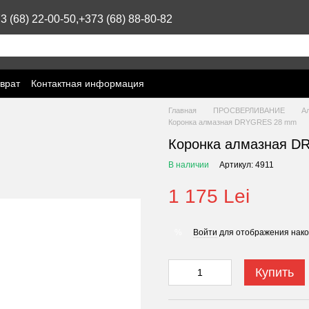
3 (68) 22-00-50,
+373 (68) 88-80-82
врат
Контактная информация
Главная
ПРОСВЕРЛИВАНИЕ
А
Коронка алмазная DRYGRES 28 mm
Коронка алмазная 
В наличии
Артикул: 4911
1 175 Lei
Войти
для отображения нако
%
Купить