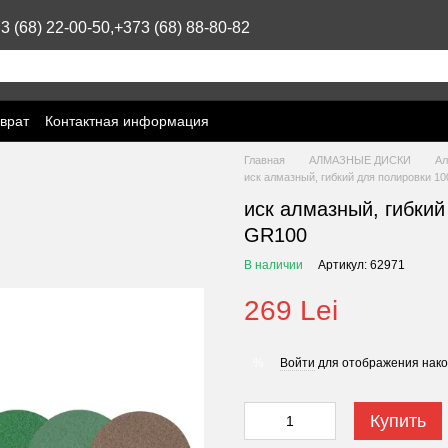
3 (68) 22-00-50,
+373 (68) 88-80-82
врат
Контактная информация
Главная
АЛМАЗНЫЕ ДИСКИ
Ал
иск алмазный, гибкий для полировки 1
иск алмазный, гибкий
GR100
В наличии
Артикул: 62971
269 Lei
Войти
для отображения нако
%
Купить