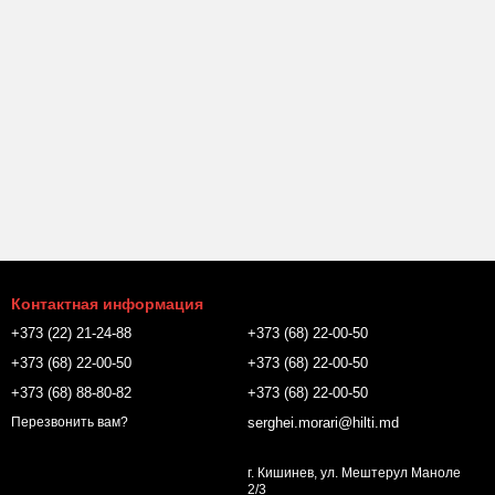
Контактная информация
+373 (22) 21-24-88
+373 (68) 22-00-50
+373 (68) 22-00-50
+373 (68) 22-00-50
+373 (68) 88-80-82
+373 (68) 22-00-50
serghei.morari@hilti.md
Перезвонить вам?
г. Кишинев, ул. Мештерул Маноле
2/3